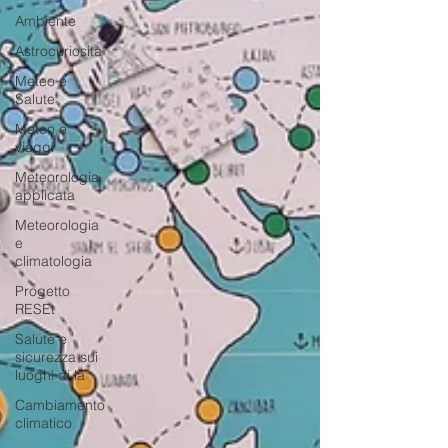
Ambiente
Astrocuriosità
Meteo e
Salute
Meteo e
viaggi
Meteorologia
applicata
Meteorologia
e
climatologia
Progetto
RESEt
Salute e
sicurezza sui
luoghi di la
Cambiamento
climatico