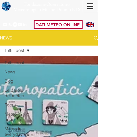
Fondazione Osservatorio
Meteorologico Milano Duomo ETS
DATI METEO ONLINE
NEWS
Tutti i post
Tutti i post
News
Blog
Le parole
del meteo
Focus
Meteo
curiosità
Meteo in
everyday life