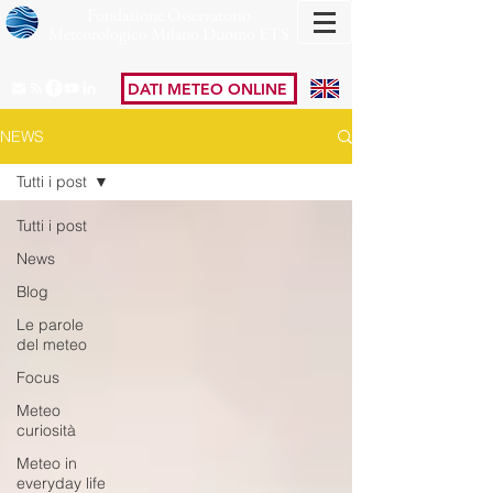
Fondazione Osservatorio
Meteorologico Milano Duomo ETS
DATI METEO ONLINE
NEWS
Tutti i post
Tutti i post
News
Blog
Le parole
del meteo
Focus
Meteo
curiosità
Meteo in
everyday life