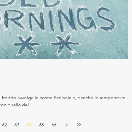
il freddo avvolge la nostra Penisola e, benché le temperature
con quelle del...
62
63
64
65
66