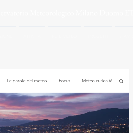
servatorio Meteorologico Milano Duomo E
ZIONE
ATTIVITÀ
RETE METEO
PROGETTI
STAMP
Le parole del meteo
Focus
Meteo curiosità
mbiente
Astrocuriosità
Meteo e Salute
logia applicata
Meteorologia e climatologia