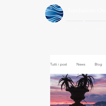
Fondazione Os
HOME
LA FONDA
Tutti i post
News
Blog
Meteo in everyday life
A
Meteo e viaggi
Meteoro