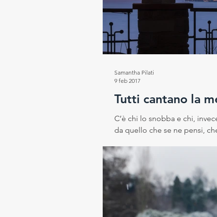
Progetto RESEt
Salute e
Rubrica del Direttore Scientif
Samantha Pilati
9 feb 2017
Tutti cantano la m
C’è chi lo snobba e chi, inve
da quello che se ne pensi, che i