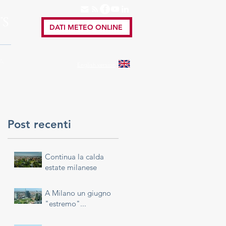
TS
DATI METEO ONLINE
A
English
version
Post recenti
Continua la calda
estate milanese
A Milano un giugno
"estremo"...