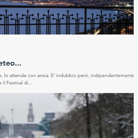
 sicurezza sui luoghi di la
Cambiamento climatico
ico
eteo...
ce, lo attende con ansia. E’ indubbio però, indipendentemente
l Festival di...