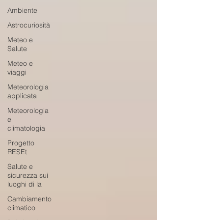
Ambiente
Astrocuriosità
Meteo e
Salute
Meteo e
viaggi
Meteorologia
applicata
Meteorologia
e
climatologia
Progetto
RESEt
Salute e
sicurezza sui
luoghi di la
Cambiamento
climatico