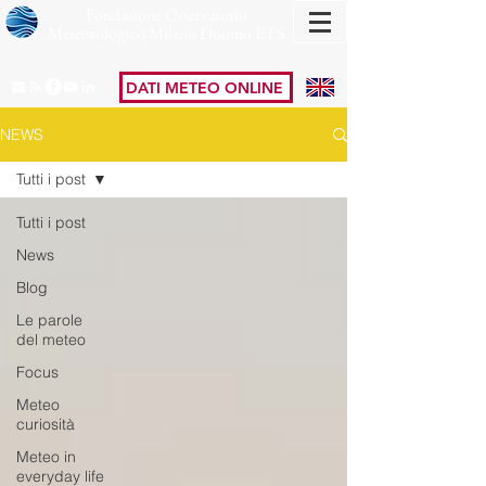
Fondazione Osservatorio
Meteorologico Milano Duomo ETS
DATI METEO ONLINE
NEWS
Tutti i post
Tutti i post
News
Blog
Le parole
del meteo
Focus
Meteo
curiosità
Meteo in
everyday life