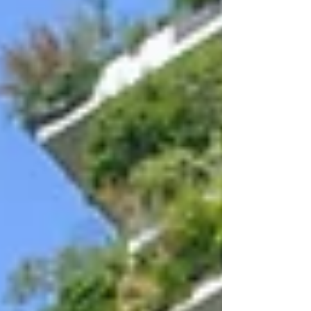
settembre molto piovoso e un prosieguo
più asciutto . Esaminiamo in dettaglio i dati
registrati dalla nostra stazione di Milano
Centro, confrontandoli con quelli del CLINO
(Climatological Normal) 1991-2020 .
Andamento generale e temp