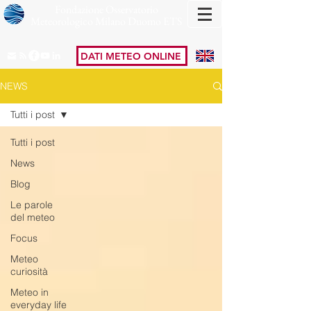
Fondazione Osservatorio
Meteorologico Milano Duomo ETS
DATI METEO ONLINE
NEWS
Tutti i post
Tutti i post
News
Blog
Le parole
del meteo
Focus
Meteo
curiosità
Meteo in
everyday life