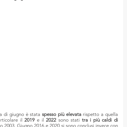
a di giugno è stata
 spesso più elevata
 rispetto a quella 
ticolare il 
2019
 e il 
2022 
sono stati 
tra i più caldi di 
gno 2003. Giugno 2016 e 2020 si sono conclusi invece con 