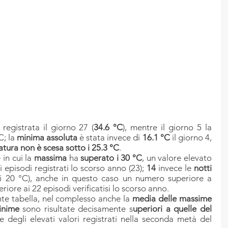
è registrata il giorno 27 (
34.6 °C
), mentre il giorno 5 la 
; la 
minima assoluta
 è stata invece di 
16.1 °C
 il giorno 4, 
tura non è scesa sotto i 25.3 °C
.
in cui la 
massima 
ha 
superato i 30 °C
, un valore elevato 
episodi registrati lo scorso anno (23); 
14 
invece le 
notti 
i 20 °C), anche in questo caso un numero superiore a 
riore ai 22 episodi verificatisi lo scorso anno.
te tabella, nel complesso anche la 
media delle massime
inime 
sono risultate decisamente s
uperiori a quelle del 
 degli elevati valori registrati nella seconda metà del 