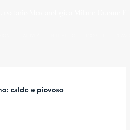
servatorio Meteorologico Milano Duomo E
ZIONE
ATTIVITÀ
RETE METEO
PROGETTI
STAMP
o: caldo e piovoso