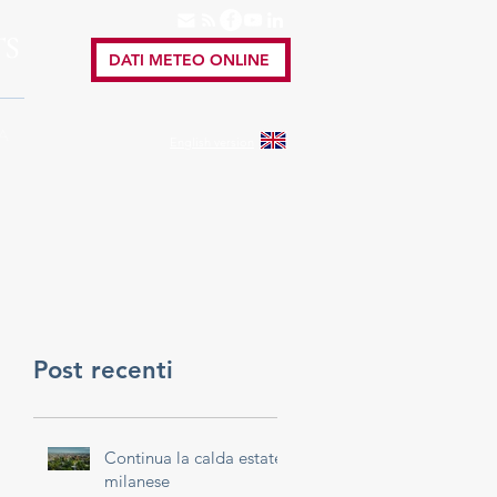
TS
DATI METEO ONLINE
A
English
version
Post recenti
Continua la calda estate
milanese