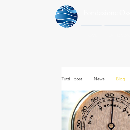
Fondazione Os
HOME
LA FONDA
Tutti i post
News
Blog
Meteo in everyday life
A
Meteo e viaggi
Meteoro