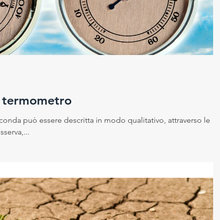
 sicurezza sui luoghi di la
Cambiamento climatico
ico
n termometro
irconda può essere descritta in modo qualitativo, attraverso le
sserva,...