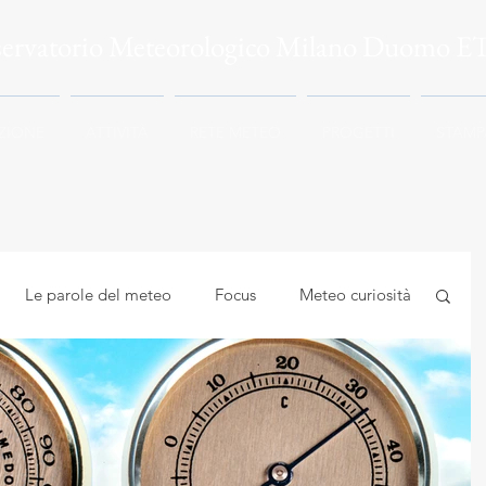
servatorio Meteorologico Milano Duomo E
ZIONE
ATTIVITÀ
RETE METEO
PROGETTI
STAMP
Le parole del meteo
Focus
Meteo curiosità
mbiente
Astrocuriosità
Meteo e Salute
logia applicata
Meteorologia e climatologia