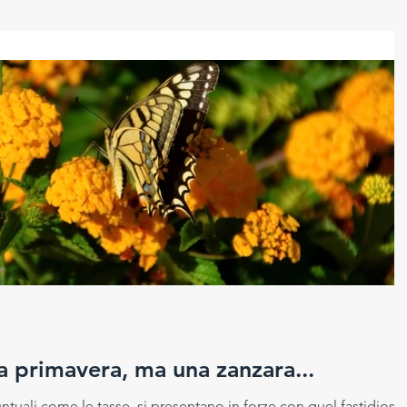
a primavera, ma una zanzara...
puntuali come le tasse, si presentano in forze con quel fastidioso