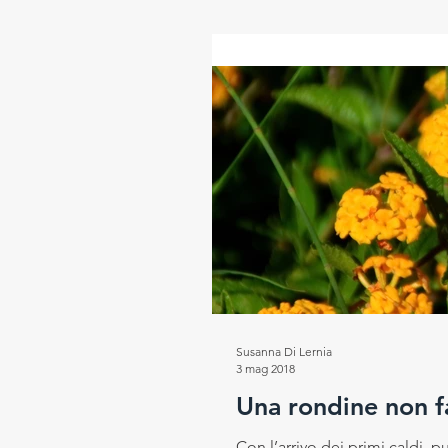
Susanna Di Lernia
3 mag 2018
Una rondine non f
Con l’arrivo dei primi caldi, 