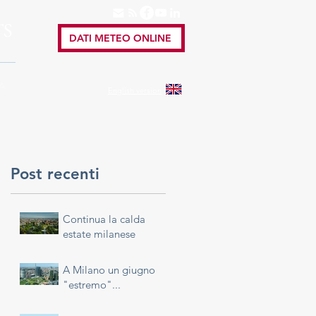
TS
DATI METEO ONLINE
A
English
version
Post recenti
Continua la calda
estate milanese
A Milano un giugno
"estremo"...