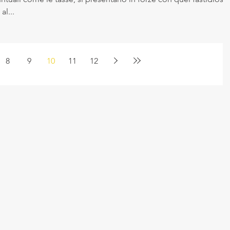
al...
8
9
10
11
12