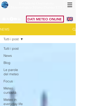
Fondazione Osservatorio
Meteorologico Milano Duomo ETS
DATI METEO ONLINE
NEWS
Tutti i post
Tutti i post
News
Blog
Le parole
del meteo
Focus
Meteo
curiosità
Meteo in
everyday life