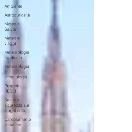
Ambiente
Astrocuriosità
Meteo e
Salute
Meteo e
viaggi
Meteorologia
applicata
Meteorologia
e
climatologia
Progetto
RESEt
Salute e
sicurezza sui
luoghi di la
Cambiamento
climatico