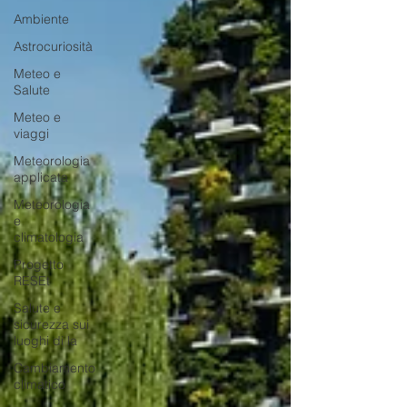
Ambiente
Astrocuriosità
Meteo e
Salute
Meteo e
viaggi
Meteorologia
applicata
Meteorologia
e
climatologia
Progetto
RESEt
Salute e
sicurezza sui
luoghi di la
Cambiamento
climatico