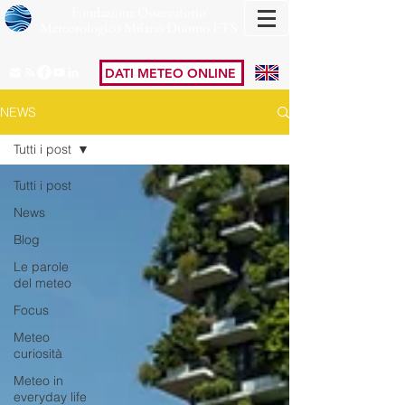
Fondazione Osservatorio
Meteorologico Milano Duomo ETS
DATI METEO ONLINE
NEWS
Tutti i post
Tutti i post
News
Blog
Le parole
del meteo
Focus
Meteo
curiosità
Meteo in
everyday life